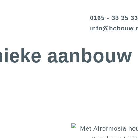
0165 - 38 35 33
@ofni
ln.wuob
nieke aanbouw 