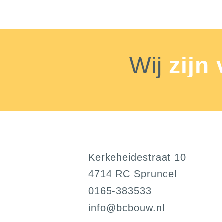
Wij
zijn
Kerkeheidestraat 10
4714 RC Sprundel
0165-383533
@ofni
ln.wuobcb