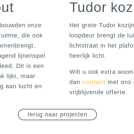
out
Tudor koz
 bouwden onze
Het grote Tudor kozi
uimte, die ook
loopdeur brengt de tu
samenbrengt.
lichtstraat in het pl
agend lijnenspel
heerlijk licht.
eed. Dit is een
Wilt u ook extra woo
 lijkt, maar
dan
contact
met ons 
ng aan lucht en
vrijblijvende offerte.
terug naar projecten