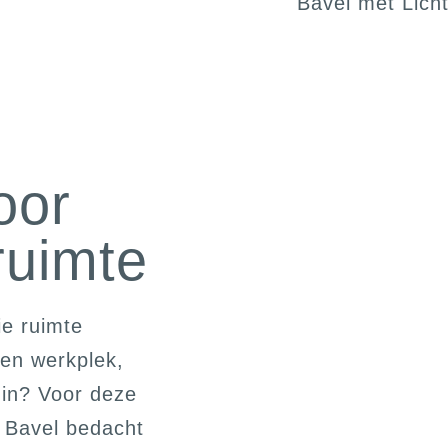
oor
ruimte
ie ruimte
en werkplek,
uin? Voor deze
 Bavel bedacht