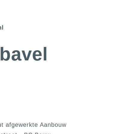
cb
bavel