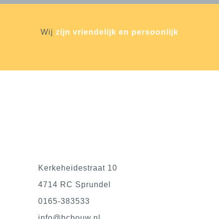
Wij
zijn vriendelijk en persoonlijk
Kerkeheidestraat 10
4714 RC Sprundel
0165-383533
@ofni
ln.wuobcb