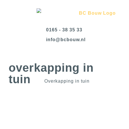
0165 - 38 35 33
@ofni
ln.wuobcb
overkapping in
tuin