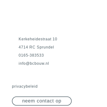
Kerkeheidestraat 10
4714 RC Sprundel
0165-383533
@ofni
ln.wuobcb
privacybeleid
neem contact op