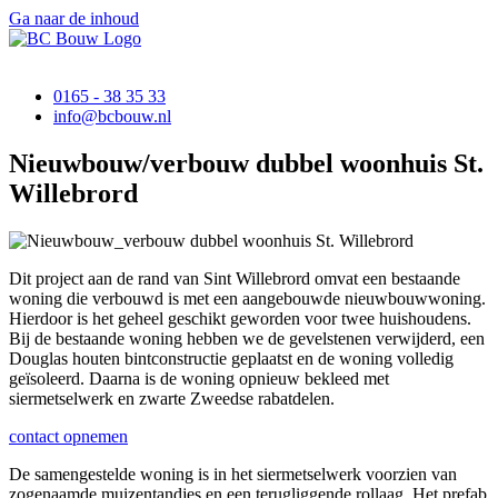
Ga naar de inhoud
0165 - 38 35 33
@ofni
ln.wuobcb
Nieuwbouw/​verbouw dubbel woonhuis St.
Willebrord
Dit project aan de rand van Sint Willebrord omvat een bestaande
woning die verbouwd is met een aangebouwde nieuwbouwwoning.
Hierdoor is het geheel geschikt geworden voor twee huishoudens.
Bij de bestaande woning hebben we de gevelstenen verwijderd, een
Douglas houten bintconstructie geplaatst en de woning volledig
geïsoleerd. Daarna is de woning opnieuw bekleed met
siermetselwerk en zwarte Zweedse rabatdelen.
contact opnemen
De samengestelde woning is in het siermetselwerk voorzien van
zogenaamde muizentandjes en een terugliggende rollaag. Het prefab