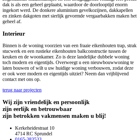
dak is als een geheel geplaatst, waardoor de doorlooptijd enorm
ingekort werd. De donkere aluminium gevelkozijnen, dakkapellen
en zinken dakgoten met sierlijk gevormde vergaarbakken maken het
geheel af.
Interieur
Binnen is de woning voorzien van een fraaie eikenhouten trap, strak
stucwerk en een rustieke eikenhouten balkconstructie tussen de
keuken en de woonkamer. Zo is deze landelijke dubbele woning
toch modern en eigentijds. Overweegt u een nieuwbouwwoning te
laten bouwen of wilt u uw huidige woning verbouwen, zodat deze
er ook weer modern en eigentijds uitziet? Neem dan vrijblijvend
contact met ons op.
terug naar projecten
Wij
zijn vriendelijk en persoonlijk
zijn eerlijk en betrouwbaar
zijn betrokken vakmensen
maken u blij!
Kerkeheidestraat 10
4714 RC Sprundel
0165-383533