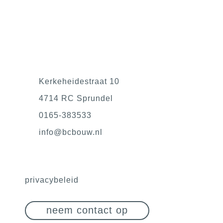
Kerkeheidestraat 10
4714 RC Sprundel
0165-383533
@ofni
ln.wuobcb
privacybeleid
neem contact op