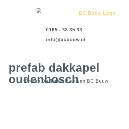
0165 - 38 35 33
@ofni
ln.wuobcb
prefab dakkapel
oudenbosch