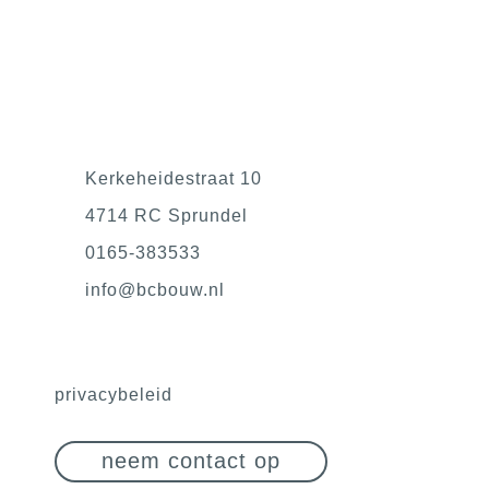
Kerkeheidestraat 10
4714 RC Sprundel
0165-383533
@ofni
ln.wuobcb
privacybeleid
neem contact op