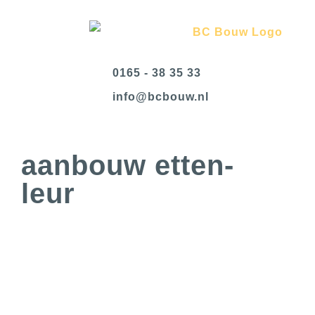
0165 - 38 35 33
@ofni
ln.wuobcb
aanbouw etten-
leur