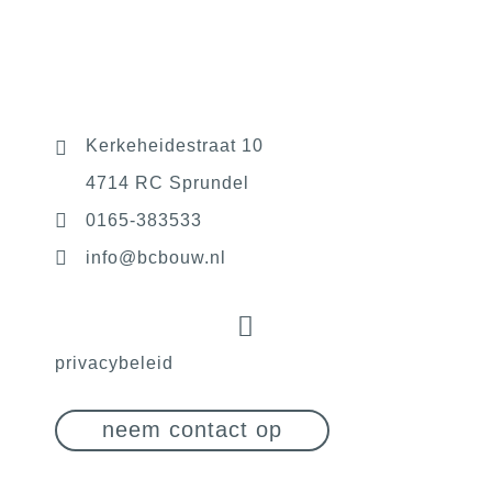
Kerkeheidestraat 10
4714 RC Sprundel
0165-383533
@ofni
ln.wuobcb
privacybeleid
neem contact op