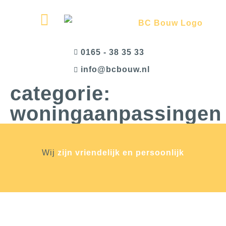
0165 - 38 35 33
@ofni
ln.wuobcb
categorie:
woningaanpassingen
Wij
zijn vriendelijk en persoonlijk