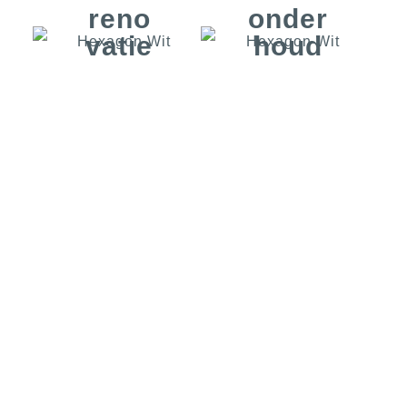
reno
onder
vatie
houd